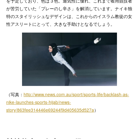
を予定しており、色は３色。通気性に優れ、これまで着用競技者
が苦労していた「プレーのし辛さ」を解消しています。ナイキ独
特のスタイリッシュなデザインは、これからのイスラム教徒の女
性アスリートにとって、大きな手助けとなるでしょう。
（写真：
http://www.news.com.au/sport/sports-life/backlash-as-
nike-launches-sports-hijab/news-
story/863fee314446e69244f9d405635d527a
）