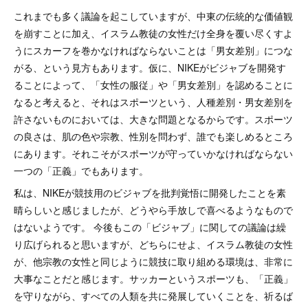
これまでも多く議論を起こしていますが、中東の伝統的な価値観
を崩すことに加え、イスラム教徒の女性だけ全身を覆い尽くすよ
うにスカーフを巻かなければならないことは「男女差別」につな
がる、という見方もあります。仮に、NIKEがビジャブを開発す
ることによって、「女性の服従」や「男女差別」を認めることに
なると考えると、それはスポーツという、人種差別・男女差別を
許さないものにおいては、大きな問題となるからです。スポーツ
の良さは、肌の色や宗教、性別を問わず、誰でも楽しめるところ
にあります。それこそがスポーツが守っていかなければならない
一つの「正義」でもあります。
私は、NIKEが競技用のビジャブを批判覚悟に開発したことを素
晴らしいと感じましたが、どうやら手放しで喜べるようなもので
はないようです。 今後もこの「ビジャブ」に関しての議論は繰
り広げられると思いますが、どちらにせよ、イスラム教徒の女性
が、他宗教の女性と同じように競技に取り組める環境は、非常に
大事なことだと感じます。サッカーというスポーツも、「正義」
を守りながら、すべての人類を共に発展していくことを、祈るば