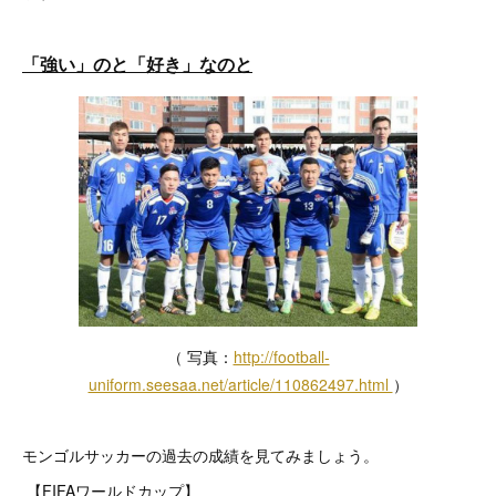
「強い」のと「好き」なのと
（ 写真：
http://football-
uniform.seesaa.net/article/110862497.html
）
モンゴルサッカーの過去の成績を見てみましょう。
【FIFAワールドカップ】