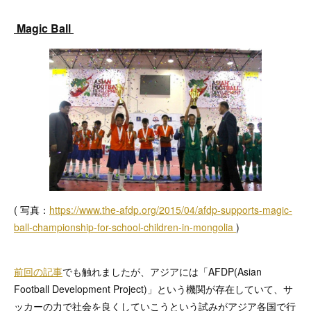
Magic Ball
( 写真：
https://www.the-afdp.org/2015/04/afdp-supports-magic-
ball-championship-for-school-children-in-mongolia
)
前回の記事
でも触れましたが、アジアには「AFDP(Asian
Football Development Project)」という機関が存在していて、サ
ッカーの力で社会を良くしていこうという試みがアジア各国で行