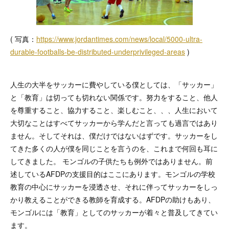
( 写真：
https://www.jordantimes.com/news/local/5000-ultra-
durable-footballs-be-distributed-underprivileged-areas
)
人生の大半をサッカーに費やしている僕としては、「サッカー」
と「教育」は切っても切れない関係です。努力をすること、他人
を尊重すること、協力すること、楽しむこと、、、人生において
大切なことはすべてサッカーから学んだと言っても過言ではあり
ません。そしてそれは、僕だけではないはずです。サッカーをし
てきた多くの人が僕を同じことを言うのを、これまで何回も耳に
してきました。 モンゴルの子供たちも例外ではありません。前
述しているAFDPの支援目的はここにあります。モンゴルの学校
教育の中心にサッカーを浸透させ、それに伴ってサッカーをしっ
かり教えることができる教師を育成する。AFDPの助けもあり、
モンゴルには「教育」としてのサッカーが着々と普及してきてい
ます。