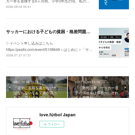
カー界を冒険する6ヶ月間。小学3年生の頃、私の…
2026.08.04 04:51
サッカーにおける子どもの貧困・格差問題の現状 | 「社会とサッカー」vol.1
▷イベント申し込みはこちら
https://peatix.com/event/5108649＜はじめに＞「サ…
2026.07.27 01:31
2017.03.09 10:09
2017.02.05 11:10
『背中に名前を書かなけれ
『「難民出身」サッカー選
ばならないなんて誰が言っ
手のゴールは偶然か、それ
た？ アルガルヴェ・カ…
とも必然か。』
love.fútbol Japan
フォロー