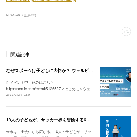
NEWS
(
460
)
記事
(
33
)
関連記事
なぜスポーツは子どもに大切か？ ウェルビーイング編 | 「社会とサッカー」 vol.2
▷イベント申し込みはこちら
https://peatix.com/event/5126537＜はじめに＞ウェ…
2026.08.07 02:51
18人の子どもが、サッカー界を冒険する6ヶ月間。
未来は、出会いから広がる。18人の子どもが、サッ