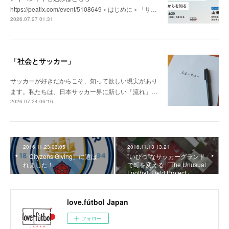
https://peatix.com/event/5108649＜はじめに＞「サ…
2026.07.27 01:31
「社会とサッカー」
サッカーが好きだからこそ、知って欲しい現実があり
ます。私たちは、日本サッカー界に新しい「流れ」…
2026.07.24 06:16
2016.11.23 03:05
2016.11.13 13:21
「Cityzens Giving」に選ば
”いびつ”なサッカーグランド
れました！
で町を変える「The Unusual
Football Field Project」
love.fútbol Japan
フォロー