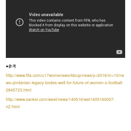
●参考
http://www.fifa.com/u17womensworldcup/news/y=2016/m=10/ne
ws=jordanian-legacy-bodes-well-for-future-of-women-s-football-
2845723.html
http://www.sankei.com/west/news/140516/wst1405160007-
n2.html