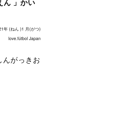
うえん 」かい
21年 (ねん )1 月(がつ)
love.fútbol Japan
援(しんがっきお