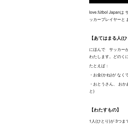
love.fútbol J
ッカープレイヤーと 
【あてはまる人(ひ
にほんで サッカーが
わたします。どのくに
たとえば：
・お金(かね)が なく
・おとうさん、 おか
と)
【わたすもの】
1人(ひとり)が 3つ