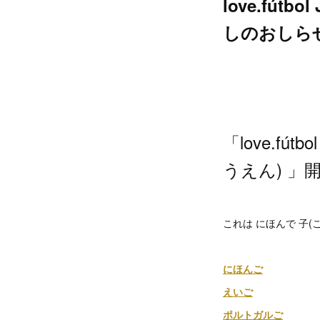
love.fú
しのおしら
「love.f
うえん) 」
これは にほんで 子(
にほんご
えいご
ポルトガルご