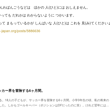
でんわばんごうなどは ほかの 人(ひと)には おしえません。
つかっても だれかは わからないように つかいます。
て まもっているかが しんぱいな 人(ひと)は これを 見(み)てください
ol-japan.org/posts/5886636
ッカー界を冒険する6ヶ月間。
る。18人の子どもが、サッカー界を冒険する6ヶ月間。小学3年生の頃、私の将来の
した。しかもゴールキーパー（ポジションはDFだったのに笑）。けれど翌年には…