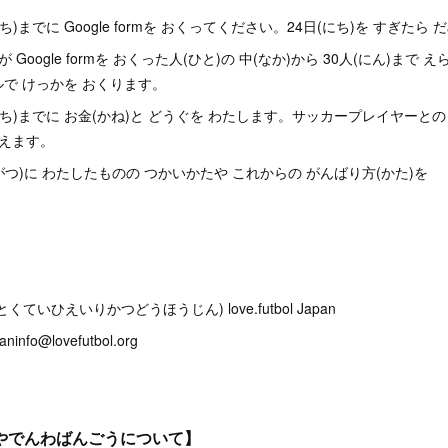
(にち)までに Google formを おくってください。24日(にち)を すぎたら
 Japanが Google formを おくった人(ひと)の 中(なか)から 30人(にん)まで
ルで けっかを おくります。
日(にち)までに お金(かね)と どうぐを わたします。サッカープレイヤーとの
しえます。
月(がつ)に わたしたものの つかいかたや これからの がんばり方(かた)を
】
ていひえいりかつどうほうじん) love.futbol Japan
fo@lovefutbol.org
やでんわばんごうについて】