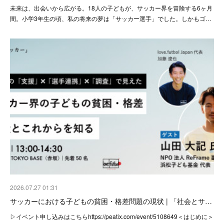
未来は、出会いから広がる。18人の子どもが、サッカー界を冒険する6ヶ月
間。小学3年生の頃、私の将来の夢は「サッカー選手」でした。しかもゴ…
2026.07.27 01:31
サッカーにおける子どもの貧困・格差問題の現状 | 「社会とサ…
▷イベント申し込みはこちらhttps://peatix.com/event/5108649＜はじめに＞