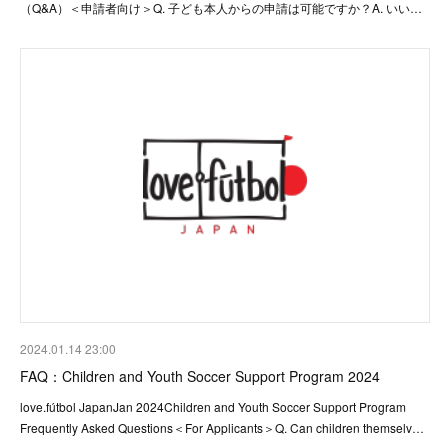
（Q&A）＜申請者向け＞Q. 子ども本人からの申請は可能ですか？A. いい…
2024.01.14 23:00
FAQ：Children and Youth Soccer Support Program 2024
love.fútbol JapanJan 2024Children and Youth Soccer Support Program
Frequently Asked Questions＜For Applicants＞Q. Can children themselv…