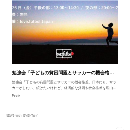
勉強会「子どもの貧困問題とサッカーの機会格差」
勉強会「子どもの貧困問題とサッカーの機会格差」日本にも、サッ
カーがしたい、続けたいけれど、経済的な貧困や社会格差を理由…
Peatix
NEWS
(
459
)
EVENT
(
54
)