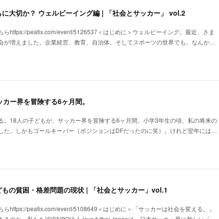
大切か？ ウェルビーイング編 | 「社会とサッカー」 vol.2
tps://peatix.com/event/5126537＜はじめに＞ウェルビーイング。最近、さま
会が増えました。企業経営、教育、自治体。そしてスポーツの世界でも。なんか…
ッカー界を冒険する6ヶ月間。
る。18人の子どもが、サッカー界を冒険する6ヶ月間。小学3年生の頃、私の将来の
した。しかもゴールキーパー（ポジションはDFだったのに笑）。けれど翌年には…
の貧困・格差問題の現状 | 「社会とサッカー」vol.1
tps://peatix.com/event/5108649＜はじめに＞「サッカーは社会を変える。」
のか。私たち認定NPO法人 love.futbol Japanは、日本サッカー界に新しい「…