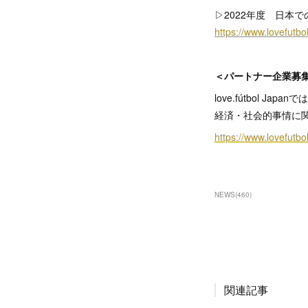
▷2022年度 日本
https://www.lovefutb
＜パートナー企業募
love.fútbol 
経済・社会的事情に
https://www.lovefutb
NEWS
(
460
)
関連記事