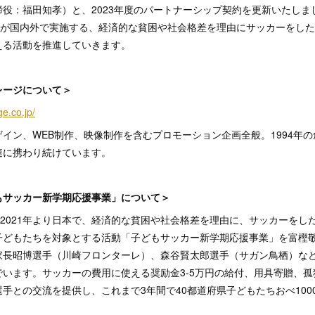
役：福田知孝）と、2023年度のパートナーシップ契約を更新いたしま
ol Japanが国内外で実施する、経済的な貧困や社会格差を理由にサッカーを
える活動を推進していきます。
レージについて＞
e.co.jp/
イン、WEB制作、映像制作を含むプロモーション企画全般。1994年の
連に携わり続けています。
もサッカー新学期応援事業」について＞
 Japanは、2021年より日本で、経済的な貧困や社会格差を理由に、サッカー
子どもたちを対象とする活動「子どもサッカー新学期応援事業」を富樫
家長昭博選手（川崎フロンターレ）、森谷賢太郎選手（サガン鳥栖）など
います。サッカーの費用に使える奨励金3-5万円の給付、用具寄贈、
手との交流を提供し、これまで3年間で40都道府県子どもたちおべ100