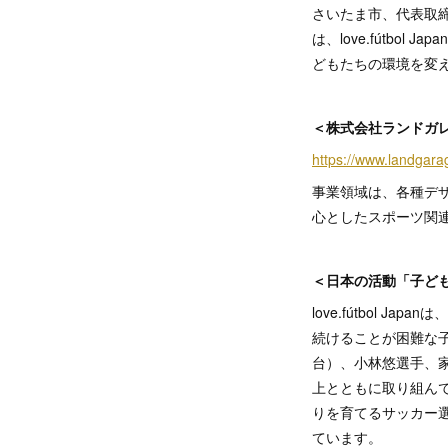
さいたま市、代表取締
は、love.fútb
どもたちの環境を変
＜株式会社ランドガ
https://www.landgarag
事業領域は、各種デザ
心としたスポーツ関
＜日本の活動「子ど
love.fútbol
続けることが困難な
台）、小林悠選手、
上とともに取り組んで
りを育てるサッカー選
ています。