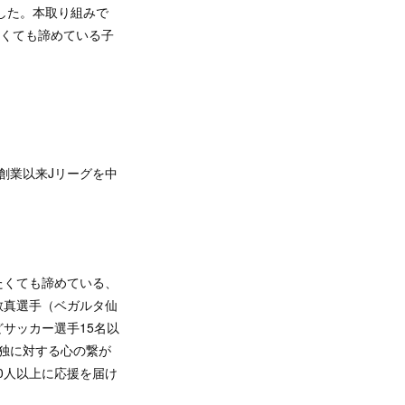
した。本取り組みで
したくても諦めている子
創業以来Jリーグを中
をしたくても諦めている、
敬真選手（ベガルタ仙
サッカー選手15名以
孤独に対する心の繋が
0人以上に応援を届け