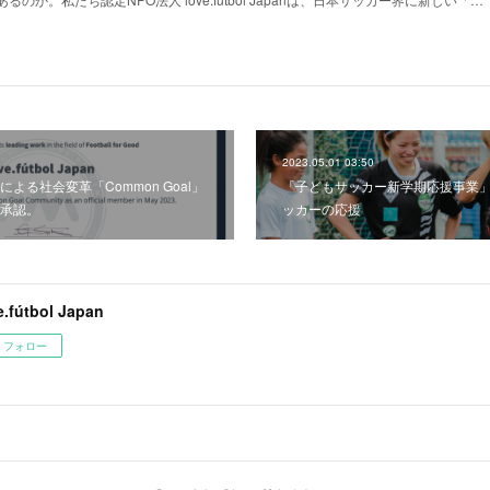
2023.05.01 03:50
よる社会変革「Common Goal」
「子どもサッカー新学期応援事業
承認。
ッカーの応援
e.fútbol Japan
フォロー