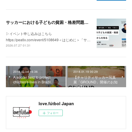
サッカーにおける子どもの貧困・格差問題の現状 | 「社会とサッカー」vol.1
▷イベント申し込みはこちら
https://peatix.com/event/5108649＜はじめに＞「サ…
2026.07.27 01:31
2018.02.14 16:36
2018.01.19 00:29
A soccer field to protect
【チャリティサッカー写真
children's lives in Brazil.
展「GROUND」開催のお知
らせ】
love.fútbol Japan
フォロー