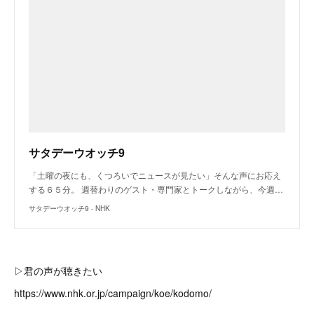
サタデーウオッチ9
「土曜の夜にも、くつろいでニュースが見たい」そんな声にお応え
する６５分。 週替わりのゲスト・専門家とトークしながら、今週…
サタデーウオッチ9 - NHK
▷君の声が聴きたい
https://www.nhk.or.jp/campaign/koe/kodomo/