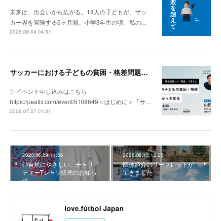
未来は、出会いから広がる。18人の子どもが、サッ
カー界を冒険する6ヶ月間。小学3年生の頃、私の…
2026.08.04 04:51
サッカーにおける子どもの貧困・格差問題の現状 | 「社会とサッカー」vol.1
▷イベント申し込みはこちら
https://peatix.com/event/5108649＜はじめに＞「サ…
2026.07.27 01:31
2020.06.29 11:56
2020.06.15 12:23
◎自然にやさしい、チャリ
団体紹介のリーフレットが
ティーTシャツ販売のお知ら
できました
せ
love.fútbol Japan