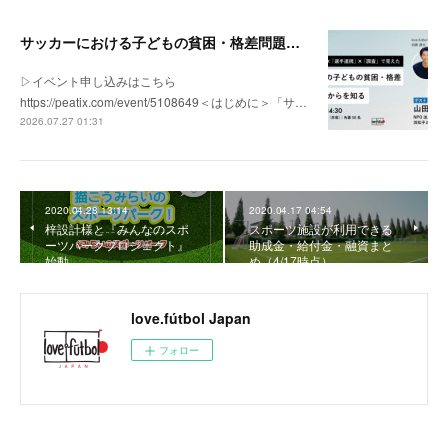
サッカーにおける子どもの貧困・格差問題の現状 | 「社会とサッカー」vol.1
▷イベント申し込みはこちら
https://peatix.com/event/5108649＜はじめに＞「サ…
2026.07.27 01:31
2020.04.28 13:14
2020.04.17 04:54
梓設計様と『みんなのスポ
スポーツ施設が利用できる
ーツパークプロジェクト』
助成金・給付金・融資まと
始動
め（4/17時点）
love.fútbol Japan
フォロー