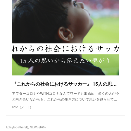
『これからの社会におけるサッカー』 15人の思いから伝えたい繋がり｜love.fútbol Japan｜note
アフターコロナやWITHコロナなんてワードも出始め、多くの人が今
と向き合いながらも、これからの生き方について思いを巡らせて…
note（ノート）
#playtogether
(
4
)
NEWS
(
460
)