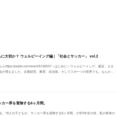
大切か？ ウェルビーイング編 | 「社会とサッカー」 vol.2
tps://peatix.com/event/5126537＜はじめに＞ウェルビーイング。最近、さま
会が増えました。企業経営、教育、自治体。そしてスポーツの世界でも。なんか…
ッカー界を冒険する6ヶ月間。
る。18人の子どもが、サッカー界を冒険する6ヶ月間。小学3年生の頃、私の将来の