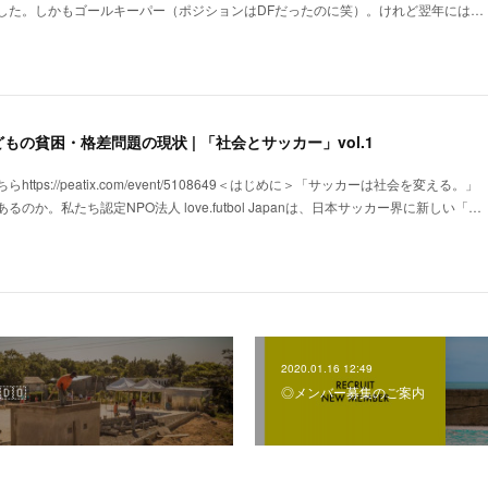
した。しかもゴールキーパー（ポジションはDFだったのに笑）。けれど翌年には…
の貧困・格差問題の現状 | 「社会とサッカー」vol.1
tps://peatix.com/event/5108649＜はじめに＞「サッカーは社会を変える。」
のか。私たち認定NPO法人 love.futbol Japanは、日本サッカー界に新しい「…
2020.01.16 12:49
🇴
◎メンバー募集のご案内