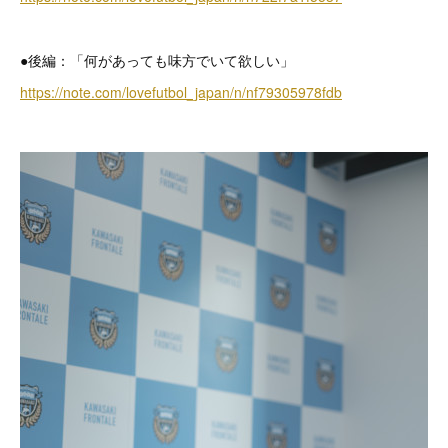
●後編：「何があっても味方でいて欲しい」
https://note.com/lovefutbol_japan/n/nf79305978fdb