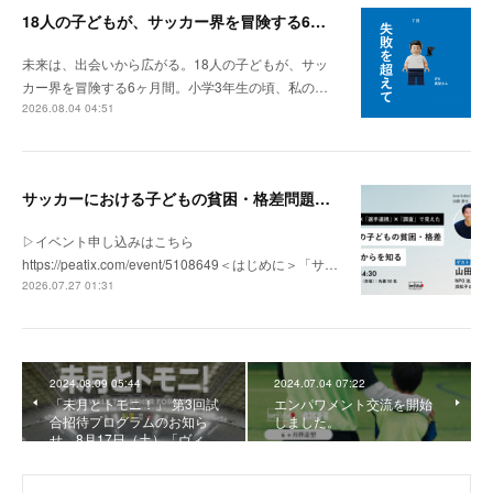
18人の子どもが、サッカー界を冒険する6ヶ月間。
未来は、出会いから広がる。18人の子どもが、サッ
カー界を冒険する6ヶ月間。小学3年生の頃、私の…
2026.08.04 04:51
サッカーにおける子どもの貧困・格差問題の現状 | 「社会とサッカー」vol.1
▷イベント申し込みはこちら
https://peatix.com/event/5108649＜はじめに＞「サ…
2026.07.27 01:31
2024.08.09 05:44
2024.07.04 07:22
「未月とトモニ！」 第3回試
エンパワメント交流を開始
合招待プログラムのお知ら
しました。
せ。8月17日（土）「ヴィ…