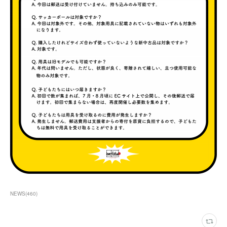
NEWS
(
460
)