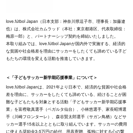
love.fútbol Japan（日本支部：神奈川県逗子市、理事長：加藤遼
也）は、株式会社カムラッド（本社：東京都港区、代表取締役：
梅原一郎）と、パートナーシップ契約を締結いたしました。
本取り組みでは、love.fútbol Japanが国内外で実施する、経済的
な貧困や社会格差を理由にサッカーをしたくても諦めている子ど
もたちの環境を変える活動を推進していきます。
＜「子どもサッカー新学期応援事業」について＞
love.fútbol Japanは、2021年より日本で、経済的な貧困や社会格
差を理由に、サッカーをしたくても諦めている、続けることが困
難な子どもたちを対象とする活動「子どもサッカー新学期応援事
業」を富樫敬真選手（ベガルタ仙台）、小林悠選手、家長昭博選
手（川崎フロンターレ）、森谷賢太郎選手（サガン鳥栖）などサ
ッカー選手15名以上とともに取り組んでいます。サッカーの費用
に使える奨励金3-5万円の給付、用具寄贈、孤独に対する心の繋