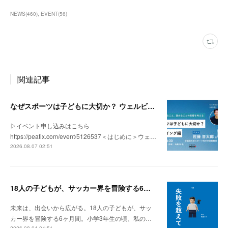
NEWS
(
460
)
EVENT
(
56
)
関連記事
なぜスポーツは子どもに大切か？ ウェルビーイング編 | 「社会とサッカー」 vol.2
▷イベント申し込みはこちら
https://peatix.com/event/5126537＜はじめに＞ウェ…
2026.08.07 02:51
18人の子どもが、サッカー界を冒険する6ヶ月間。
未来は、出会いから広がる。18人の子どもが、サッ
カー界を冒険する6ヶ月間。小学3年生の頃、私の…