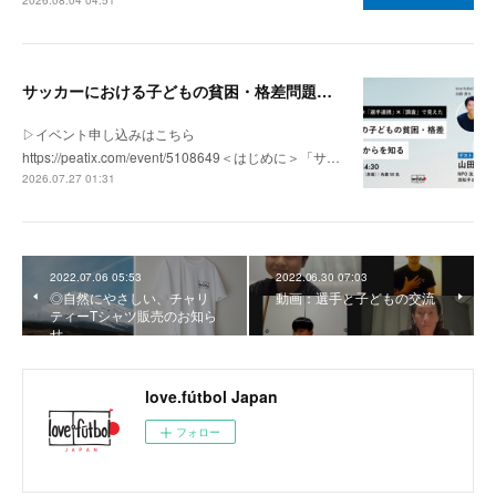
2026.08.04 04:51
サッカーにおける子どもの貧困・格差問題の現状 | 「社会とサッカー」vol.1
▷イベント申し込みはこちら
https://peatix.com/event/5108649＜はじめに＞「サ…
2026.07.27 01:31
2022.07.06 05:53
2022.06.30 07:03
◎自然にやさしい、チャリ
動画：選手と子どもの交流
ティーTシャツ販売のお知ら
せ
love.fútbol Japan
フォロー