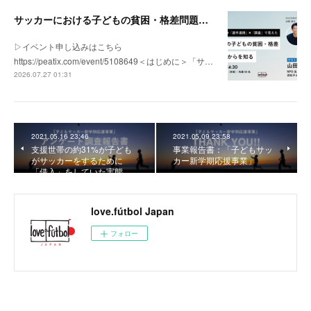
サッカーにおける子どもの貧困・格差問題の現状 | 「社会とサッカー」vol.1
▷イベント申し込みはこちら
https://peatix.com/event/5108649＜はじめに＞「サ…
2026.07.27 01:31
2021.05.16 23:46
2021.05.09 23:58
支援世帯の約31%が子ども
事業報告書：「子どもサッ
がサッカーをするために
カー新学期応援事業」
「借入」をしていた実態…
love.fútbol Japan
フォロー