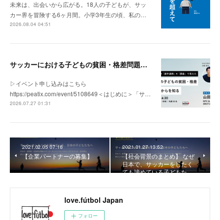
未来は、出会いから広がる。18人の子どもが、サッ
カー界を冒険する6ヶ月間。小学3年生の頃、私の…
2026.08.04 04:51
サッカーにおける子どもの貧困・格差問題の現状 | 「社会とサッカー」vol.1
▷イベント申し込みはこちら
https://peatix.com/event/5108649＜はじめに＞「サ…
2026.07.27 01:31
2021.02.05 07:16
2021.01.27 13:52
【企業パートナーの募集】
【社会背景のまとめ】 なぜ
日本で、サッカーをしたく
ても諦めている子どもた…
love.fútbol Japan
フォロー