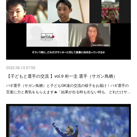
2022.06.13 07:55
【子どもと選手の交流 】vol.9 朴一圭 選手（サガン鳥栖）
パギ選手（サガン鳥栖）と子どもGK達の交流の様子をお届け！パギ選手の
言葉に力と勇気をもらえます🔥「結果が出る時も出ない時も、どれだけサ…