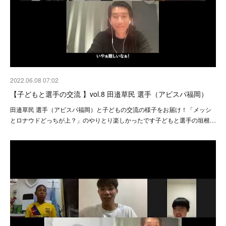
2022.06.08 07:02
【子どもと選手の交流 】vol.8 田邉草民 選手（アビスパ福岡）
田邉草民 選手（アビスパ福岡）と子どもの交流の様子をお届け！「メッシ
とロナウドどっちが上？」のやりとり楽しかったです子どもと選手の垣根…