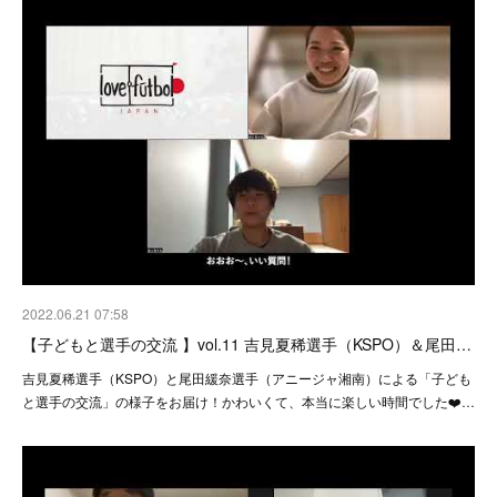
2022.06.21 07:58
【子どもと選手の交流 】vol.11 吉見夏稀選手（KSPO）＆尾田…
吉見夏稀選手（KSPO）と尾田緩奈選手（アニージャ湘南）による「子ども
と選手の交流」の様子をお届け！かわいくて、本当に楽しい時間でした❤️…