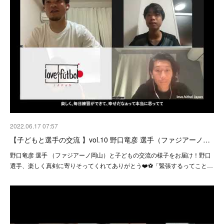
2022.06.17 07:57
【子どもと選手の交流 】vol.10 野口竜彦 選手（ファジアーノ…
野口竜彦 選手 （ファジアーノ岡山）と子どもの交流の様子をお届け！野口
選手、楽しく真剣に寄りそってくれてありがとう❤️⚽️「緊張するってこと…