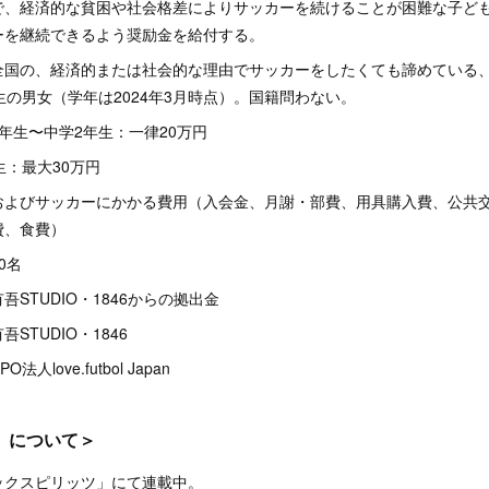
済的な貧困や社会格差によりサッカーを続けることが困難な子ども
ーを継続できるよう奨励金を給付する。
の、経済的または社会的な理由でサッカーをしたくても諦めている、
生の男女（学年は2024年3月時点）。国籍問わない。
年生〜中学2年生：一律20万円
生：最大30万円
およびサッカーにかかる費用（入会金、月謝・部費、用具購入費、公共
費、食費）
0名
STUDIO・1846からの拠出金
UDIO・1846
ve.futbol Japan
」について＞
ックスピリッツ」にて連載中。