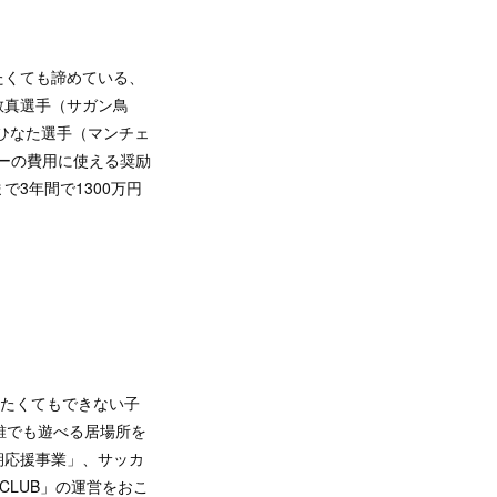
をしたくても諦めている、
敬真選手（サガン鳥
ひなた選手（マンチェ
カーの費用に使える奨励
3年間で1300万円
をしたくてもできない子
誰でも遊べる居場所を
期応援事業」、サッカ
CLUB」の運営をおこ