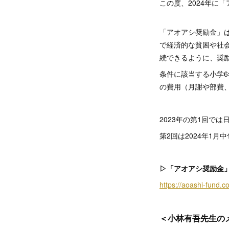
この度、2024年に
「アオアシ奨励金」は、
で経済的な貧困や社
続できるように、奨
条件に該当する小学6
の費用（月謝や部費
2023年の第1回で
第2回は2024年1
▷「アオアシ奨励金
https://aoashi-fund.c
＜小林有吾先生の