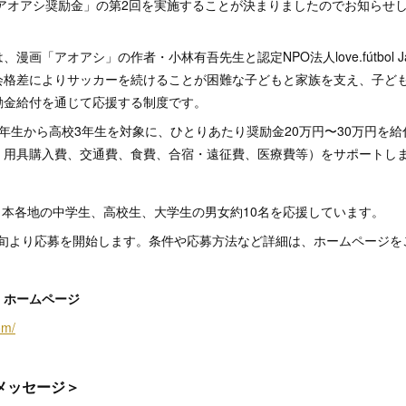
「アオアシ奨励金」の第2回を実施することが決まりましたのでお知らせ
漫画「アオアシ」の作者・小林有吾先生と認定NPO法人love.fútbol J
会格差によりサッカーを続けることが困難な子どもと家族を支え、子ど
励金給付を通じて応援する制度です。
年生から高校3年生を対象に、ひとりあたり奨励金20万円〜30万円を
、用具購入費、交通費、食費、合宿・遠征費、医療費等）をサポートし
は日本各地の中学生、高校生、大学生の男女約10名を応援しています。
月中旬より応募を開始します。条件や応募方法など詳細は、ホームページ
」ホームページ
om/
メッセージ＞