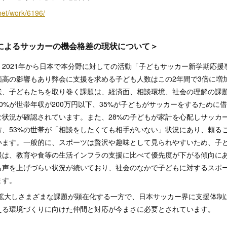
net/work/6196/
によるサッカーの機会格差の現状について＞
 Japan は、2021年から日本で本分野に対しての活動「子どもサッカー新学期
高の影響もあり弊会に支援を求める子ども人数はこの2年間で3倍に増加
状、子どもたちを取り巻く課題は、経済面、相談環境、社会の理解の課
0%が世帯年収が200万円以下、35%が子どもがサッカーをするために
な状況が確認されています。また、28%の子どもが家計を心配しサッカ
方、53%の世帯が「相談をしたくても相手がいない」状況にあり、頼る
います。一般的に、スポーツは贅沢や趣味として見られやすいため、子
援は、教育や食等の生活インフラの支援に比べて優先度が下がる傾向に
も声を上げづらい状況が続いており、社会のなかで子どもに対するスポ
ます。
拡大しさまざまな課題が顕在化する一方で、日本サッカー界に支援体制
える環境づくりに向けた仲間と対応が今まさに必要とされています。