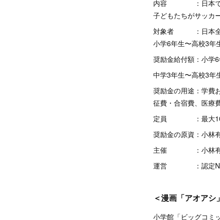
内容 ：日本で、経
子どもたちがサッカ
対象者 ：日本全国
小学6年生〜高校3年
奨励金給付額：小学6
中学3年生〜高校3年
奨励金の用途：学費
征費・合宿費、医療
定員 ：最大1
奨励金の原資：小林有吾
主催 ：小林有吾ST
運営 ：認定NPO法人lo
＜漫画「アオアシ
小学館「ビッグコミ