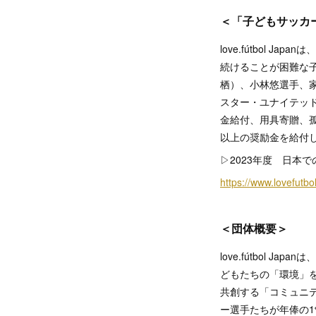
＜「子どもサッカ
love.fútbol
続けることが困難な
栖）、小林悠選手、家
スター・ユナイテッド
金給付、用具寄贈、孤
以上の奨励金を給付し
▷2023年度 日本
https://www.lovefutb
＜団体概要＞
love.fútbol
どもたちの「環境」
共創する「コミュニ
ー選手たちが年俸の1