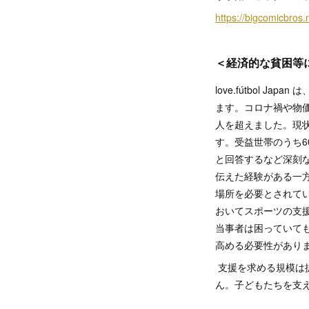
https://bigcomicbros.
＜経済的な貧困等
love.fútbol
ます。コロナ禍や物価
人を超えました。現
す。受益世帯のうち6
と回答するなど深刻
伝えた経験がある一
場所を必要とされて
おいてスポーツの支
当事者は困っていて
高める必要性があり
支援を求める規模は
ん。子どもたちを支