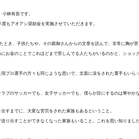
、小林有吾です。
4年度もアオアシ奨励金を実施させていただきます。
ったとき、子供たちや、その親御さんからの文章を読んで、非常に胸が苦
めにお金のことでこれほどまで苦しんでる人たちがいるのかと、ショッ
た現プロ選手の方々も同じような思いで、文面に涙をされた選手もいら
クラブのサッカーでも、女子サッカーでも、僕らが目にするのは華やか
り出すまでに、大変な苦労をされた家族もあるということ。
で送り出すことができなくなった家族もいること。これを思い知りまし