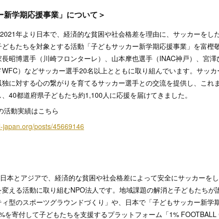
ー新学期応援事業」について＞
 Japanは、2021年より日本で、経済的な貧困や社会格差を理由に、サッカー
子どもたちを対象とする活動「子どもサッカー新学期応援事業」を富樫
長昭博選手（川崎フロンターレ）、山本摩也選手（INAC神戸）、宮澤
WFC）などサッカー選手20名以上とともに取り組んでいます。サッ
独に対する心の繋がりを育てるサッカー選手との交流を提供し、これまで
、40都道府県子どもたち約1,100人に応援を届けてきました。
での活動実績はこちら
ol-japan.org/posts/45669146
 Japanは、日本とアジアで、経済的な貧困や社会格差によって安全にサッカー
を変える活動に取り組むNPO法人です。地域課題の解消と子どもたちが
ティ型のスポーツグラウンドづくり」や、日本で「子どもサッカー新学
%を寄付して子どもたちを支援するプラットフォーム「1% FOOTBALL 