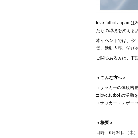
love.fútbol J
たちの環境を変える
本イベントでは、今
景、活動内容、学び
ご関心ある方は、下
＜こんな方へ＞
□ サッカーの体験格
□ love.futbol の
□ サッカー・スポー
＜概要＞
日時：6月26日（木） 午