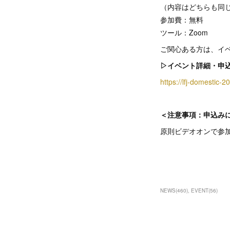
（内容はどちらも同
参加費：無料
ツール：Zoom
ご関心ある方は、イ
▷イベント詳細・申
https://lfj-domestic-
＜注意事項：申込み
原則ビデオオンで参
NEWS
(
460
)
EVENT
(
56
)