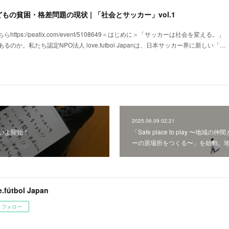
の貧困・格差問題の現状 | 「社会とサッカー」vol.1
tps://peatix.com/event/5108649＜はじめに＞「サッカーは社会を変える。」
のか。私たち認定NPO法人 love.futbol Japanは、日本サッカー界に新しい「…
2025.06.09 02:21
よいよ開始！
「Safe place to play 〜地域
ーの居場所をつくる〜」を始動。
e.fútbol Japan
フォロー