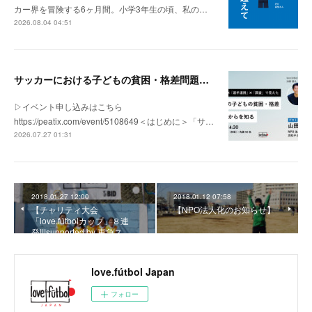
カー界を冒険する6ヶ月間。小学3年生の頃、私の…
2026.08.04 04:51
サッカーにおける子どもの貧困・格差問題の現状 | 「社会とサッカー」vol.1
▷イベント申し込みはこちら
https://peatix.com/event/5108649＜はじめに＞「サ…
2026.07.27 01:31
2018.01.27 12:00
2018.01.12 07:58
【チャリティ大会
【NPO法人化のお知らせ】
「love.fútbolカップ」８連
発!!!supported by 東急ス…
love.fútbol Japan
フォロー