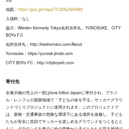
地図：
https://goo.gl/maps/TCJDfkZ6bRM2
入場料：なし
協力：Wieden Kennedy Tokyo嶌村吉祥丸、YUNOSUKE、CITY
BOYs F.C
嶌村吉祥丸：http://kisshomaru.com/About
Yunosuke：https://yunosk.jimdo.com
CITY BOYs FC：http://cityboysfc.com
寄付先
全展示物の売上の一部はlove.fútbol Japanに寄付され、ブラジ
ル・レシフェの貧困地域で「子どもの命を守る」サッカーグラウ
ンドづくりプロジェクトに使用されます。このプロジェクトで
は、薬物・交通事故の危険な環境下にある場所を改修し、子ども
たちが安全に笑顔でサッカーを楽しめるグラウンドをつくるとと
もに、グラウンドを拠点に命の危険から子どもたちを守る地域づ