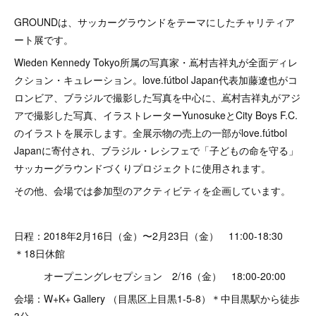
GROUNDは、サッカーグラウンドをテーマにしたチャリティア
ート展です。
Wieden Kennedy Tokyo所属の写真家・嶌村吉祥丸が全面ディレ
クション・キュレーション。love.fútbol Japan代表加藤遼也がコ
ロンビア、ブラジルで撮影した写真を中心に、嶌村吉祥丸がアジ
アで撮影した写真、イラストレーターYunosukeとCity Boys F.C.
のイラストを展示します。全展示物の売上の一部がlove.fútbol
Japanに寄付され、ブラジル・レシフェで「子どもの命を守る」
サッカーグラウンドづくりプロジェクトに使用されます。
その他、会場では参加型のアクティビティを企画しています。
日程：2018年2月16日（金）〜2月23日（金） 11:00-18:30
＊18日休館
オープニングレセプション 2/16（金） 18:00-20:00
会場：W+K+ Gallery （目黒区上目黒1-5-8）＊中目黒駅から徒歩
3分